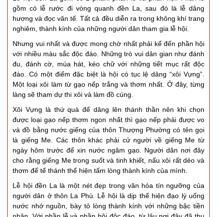
gồm có lễ rước đi vòng quanh đền La, sau đó là lễ dâng
hương và đọc văn tế. Tất cả đều diễn ra trong không khí trang
nghiêm, thành kính của những người dân tham gia lễ hội.
Nhưng vui nhất và được mong chờ nhất phải kể đến phần hội
với nhiều màu sắc độc đáo. Những trò vui dân gian như đánh
đu, đánh cờ, múa hát, kéo chữ với những tiết mục rất độc
đáo. Có một điểm đặc biệt là hội có tục lệ dâng “xôi Vựng”.
Một loại xôi làm từ gạo nếp trắng và thơm nhất. Ở đây, từng
làng sẽ tham dự thi xôi và làm đồ cúng.
Xôi Vựng là thứ quà để dâng lên thánh thần nên khi chọn
được loại gạo nếp thơm ngon nhất thì gạo nếp phải được vo
và đồ bằng nước giếng của thôn Thượng Phường có tên gọi
là giếng Me. Các thôn khác phải cử người về giếng Me từ
ngày hôm trước để xin nước ngâm gạo. Người dân nơi đây
cho rằng giếng Me trong suốt và tinh khiết, nấu xôi rất dẻo và
thơm để tế thánh thể hiện tấm lòng thành kính của mình.
Lễ hội đền La là một nét đẹp trong văn hóa tín ngưỡng của
người dân ở thôn La Phù. Lễ hội là dịp thể hiện đạo lý uống
nước nhớ nguồn, bày tỏ lòng thành kính với những bậc tiền
nhân. Với phần lễ và phần hội độc đáo, từ lâu nơi đây đã thu