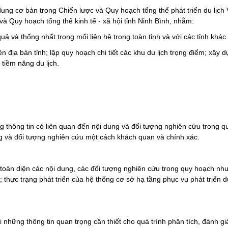
 dung cơ bản trong Chiến lược và Quy hoạch tổng thể phát triển du lị
 Quy hoạch tổng thể kinh tế - xã hội tỉnh Ninh Bình, nhằm:
 quả và thống nhất trong mối liên hệ trong toàn tỉnh và với các tỉnh khá
n địa bàn tỉnh; lập quy hoạch chi tiết các khu du lịch trọng điểm; xây 
 tiềm năng du lịch.
g thông tin có liên quan đến nội dung và đối tượng nghiên cứu trong q
ng và đối tượng nghiên cứu một cách khách quan và chính xác.
toàn diện các nội dung, các đối tượng nghiên cứu trong quy hoạch như:
h; thực trạng phát triển của hệ thống cơ sở hạ tầng phục vụ phát triển d
 những thông tin quan trọng cần thiết cho quá trình phân tích, đánh giá