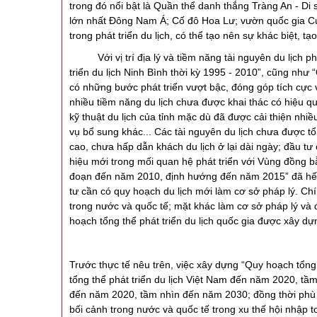
trong đó nổi bật là Quần thể danh thắng Tràng An - Di 
lớn nhất Đông Nam Á; Cố đô Hoa Lư; vườn quốc gia Cúc
trong phát triển du lịch, có thể tạo nên sự khác biệt, 
Với vị trí địa lý và tiềm năng tài nguyên du lịch ph
triển du lịch Ninh Bình thời kỳ 1995 - 2010”, cũng như
có những bước phát triển vượt bậc, đóng góp tích cực và
nhiều tiềm năng du lịch chưa được khai thác có hiệu qu
kỹ thuật du lịch của tỉnh mặc dù đã được cải thiện nhi
vụ bổ sung khác... Các tài nguyên du lịch chưa được t
cao, chưa hấp dẫn khách du lịch ở lại dài ngày; đầu tư 
hiệu mới trong mối quan hệ phát triển với Vùng đồng bằ
đoạn đến năm 2010, định hướng đến năm 2015” đã hết hi
tư cần có quy hoạch du lịch mới làm cơ sở pháp lý. Ch
trong nước và quốc tế; mặt khác làm cơ sở pháp lý và đ
hoạch tổng thể phát triển du lịch quốc gia được xây dự
Trước thực tế nêu trên, việc xây dựng “Quy hoạch tổn
tổng thể phát triển du lịch Việt Nam đến năm 2020, t
đến năm 2020, tầm nhìn đến năm 2030; đồng thời phù h
bối cảnh trong nước và quốc tế trong xu thế hội nhập t