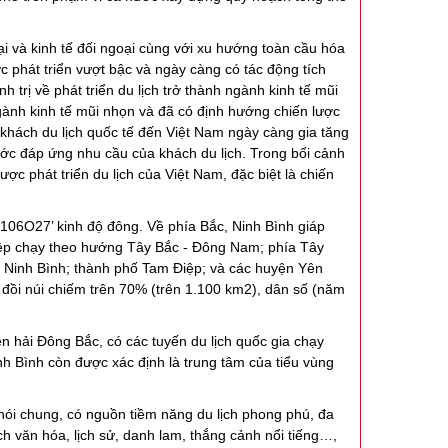
i và kinh tế đối ngoại cùng với xu hướng toàn cầu hóa
 phát triển vượt bậc và ngày càng có tác động tích
trị về phát triển du lịch trở thành ngành kinh tế mũi
ngành kinh tế mũi nhọn và đã có định hướng chiến lược
a, khách du lịch quốc tế đến Việt Nam ngày càng gia tăng
ớc đáp ứng nhu cầu của khách du lịch. Trong bối cảnh
ược phát triển du lịch của Việt Nam, đặc biệt là chiến
06O27’ kinh độ đông. Về phía Bắc, Ninh Bình giáp
Điệp chạy theo hướng Tây Bắc - Đông Nam; phía Tây
ố Ninh Bình; thành phố Tam Điệp; và các huyện Yên
 đồi núi chiếm trên 70% (trên 1.100 km2), dân số (năm
hải Đông Bắc, có các tuyến du lịch quốc gia chạy
 Bình còn được xác định là trung tâm của tiểu vùng
ói chung, có nguồn tiềm năng du lịch phong phú, đa
ch văn hóa, lịch sử, danh lam, thắng cảnh nổi tiếng…,