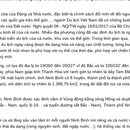
cửa của Đảng và Nhà nước, đặc biệt là chính sách đổi mới về đối ngoạ
 các quốc gia trên thế giới…, ngành Du lịch Việt Nam đã có những bước
 hội của Đất nước. Nghị quyết 08 - NQ/TW ngày 16/01/2017 của Bộ Chính 
ấu kinh tế của cả nước. Nhiều địa phương cũng đã xác định du lịch là 
 phát triển du lịch của cả nước, khu vực và thế giới. Trong thời gian qu
ụ du lịch ngày càng được đa dạng hóa và nâng cao chất lượng, từng bư
kinh tế mũi nhọn là phù hợp với xu thế của thời đại, phù hợp với chiến l
 kỳ mới.
ó tọa độ địa lý từ 19O50’ đến 20O27’ vĩ độ Bắc và từ 105O32’ đến 1
Đáy; phía Nam giáp tỉnh Thanh Hóa với ranh giới tự nhiên là dãy Tam 
 Về mặt hành chính, tỉnh Ninh Bình có 8 huyện, thành phố là thành ph
, với diện tích tự nhiên là 1.386,79 km2, trong đó đất đồi núi và nửa
 Ninh Bình được xác định nằm ở Vùng đồng bằng sông Hồng và duyên 
ắc - Nam, quốc lộ 10… và tuyến đường sắt Bắc - Nam). Thành phố Ninh
 và lắng sâu vào tâm trí mỗi người Ninh Bình nói riêng và cả nước n
h thái đa dạng (rừng nguyên sinh, đất ngập nước…); hệ thống các di tí