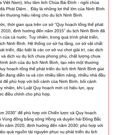
ủa Việt Nam); khu tâm linh Chùa Bái Đính - ngôi chùa
 Phát Diệm... Đây là những lợi thế lớn của Ninh Bình
nên thương hiệu riêng cho du lịch Ninh Bình.
c, thời gian qua trên cơ sở “Quy hoạch tổng thể phát
năm 2010, định hướng đến năm 2015” du lịch Ninh Bình đã
h của cả nước. Tuy nhiên, trong quá trình phát triển,
lịch Ninh Bình. Hệ thống cơ sở hạ tầng, cơ sở vật chất
iển, đặc biệt là các cơ sở vui chơi giải trí, các dịch
 và dịch vụ du lịch chưa phong phú, chất lượng chưa
i hình ảnh của du lịch Ninh Bình, tạo nên một thương
 hoạch tổng thể phát triển du lịch tỉnh Ninh Bình giai
vẫn đang diễn ra và còn nhiều tiềm năng, nhiều nhà đầu
t để phù hợp với bối cảnh của Ninh Bình, bối cảnh
uy nhiên, khi Luật Quy hoạch mới có hiệu lực, quy
ược điều chỉnh cho phù hợp.
 năm 2030” để phù hợp với Chiến lược và Quy hoạch
lịch Vùng đồng bằng sông Hồng và duyên hải Đông Bắc
h đến năm 2020, định hướng đến năm 2030; phù hợp với
iệu quả nguồn tài nguyên phục vụ phát triển du lịch