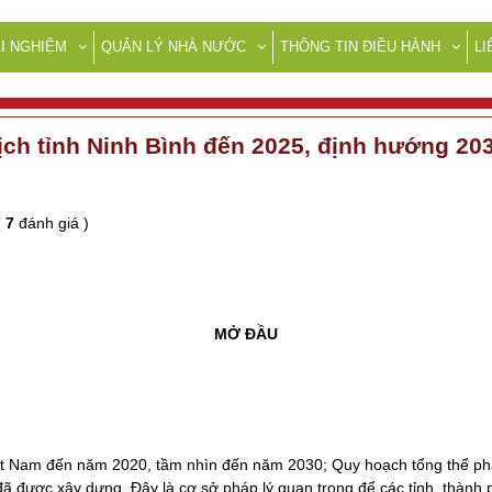
I NGHIỆM
QUẢN LÝ NHÀ NƯỚC
THÔNG TIN ĐIỀU HÀNH
LI
lịch tỉnh Ninh Bình đến 2025, định hướng 20
(
7
đánh giá )
MỞ ĐẦU
Việt Nam đến năm 2020, tầm nhìn đến năm 2030; Quy hoạch tổng thể ph
 được xây dựng. Đây là cơ sở pháp lý quan trọng để các tỉnh, thành 