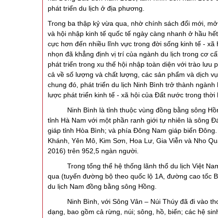
phát triển du lịch ở địa phương.
Trong ba thập kỷ vừa qua, nhờ chính sách đổi mới, mở 
và hội nhập kinh tế quốc tế ngày càng nhanh ở hầu hết
cực hơn đến nhiều lĩnh vực trong đời sống kinh tế - xã
nhọn đã khẳng định vị trí của ngành du lịch trong cơ c
phát triển trong xu thế hội nhập toàn diện với trào lưu
cả về số lượng và chất lượng, các sản phẩm và dịch v
chung đó, phát triển du lịch Ninh Bình trở thành ngành 
lược phát triển kinh tế - xã hội của Đất nước trong thời
Ninh Bình là tỉnh thuộc vùng đồng bằng sông Hồng, c
tỉnh Hà Nam với một phần ranh giới tự nhiên là sông 
giáp tỉnh Hòa Bình; và phía Đông Nam giáp biển Đông.
Khánh, Yên Mô, Kim Sơn, Hoa Lư, Gia Viễn và Nho Quan)
2016) trên 952,5 ngàn người.
Trong tổng thể hệ thống lãnh thổ du lịch Việt Nam,
qua (tuyến đường bộ theo quốc lộ 1A, đường cao tốc B
du lịch Nam đồng bằng sông Hồng.
Ninh Bình, với Sông Vân – Núi Thúy đã đi vào thơ ca
dạng, bao gồm cả rừng, núi; sông, hồ, biển; các hệ sin