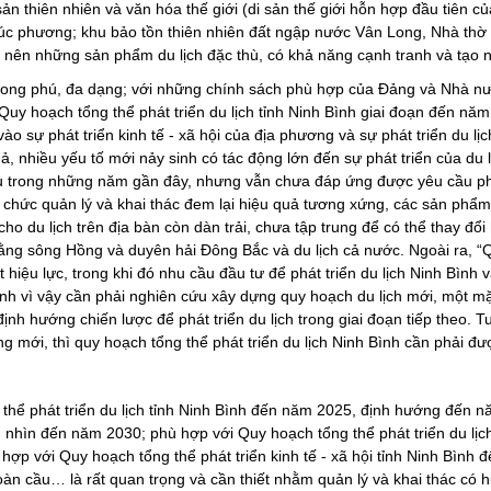
sản thiên nhiên và văn hóa thế giới (di sản thế giới hỗn hợp đầu tiên c
 phương; khu bảo tồn thiên nhiên đất ngập nước Vân Long, Nhà thờ đá
tạo nên những sản phẩm du lịch đặc thù, có khả năng cạnh tranh và tạo 
ong phú, đa dạng; với những chính sách phù hợp của Đảng và Nhà nướ
 “Quy hoạch tổng thể phát triển du lịch tỉnh Ninh Bình giai đoạn đến 
o sự phát triển kinh tế - xã hội của địa phương và sự phát triển du lịc
ả, nhiều yếu tố mới nảy sinh có tác động lớn đến sự phát triển của du 
ều trong những năm gần đây, nhưng vẫn chưa đáp ứng được yêu cầu phát tr
ổ chức quản lý và khai thác đem lại hiệu quả tương xứng, các sản phẩm
cho du lịch trên địa bàn còn dàn trải, chưa tập trung để có thể thay đổ
ng sông Hồng và duyên hải Đông Bắc và du lịch cả nước. Ngoài ra, “Quy
ệu lực, trong khi đó nhu cầu đầu tư để phát triển du lịch Ninh Bình 
ính vì vậy cần phải nghiên cứu xây dựng quy hoạch du lịch mới, một mặ
ịnh hướng chiến lược để phát triển du lịch trong giai đoạn tiếp theo. T
ng mới, thì quy hoạch tổng thể phát triển du lịch Ninh Bình cần phải đ
g thể phát triển du lịch tỉnh Ninh Bình đến năm 2025, định hướng đến
ầm nhìn đến năm 2030; phù hợp với Quy hoạch tổng thể phát triển du 
ợp với Quy hoạch tổng thể phát triển kinh tế - xã hội tỉnh Ninh Bìn
oàn cầu… là rất quan trọng và cần thiết nhằm quản lý và khai thác có h