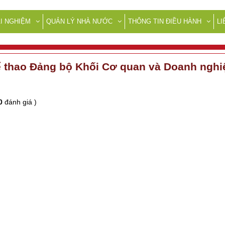
I NGHIỆM
QUẢN LÝ NHÀ NƯỚC
THÔNG TIN ĐIỀU HÀNH
LI
hể thao Đảng bộ Khối Cơ quan và Doanh nghi
0
đánh giá )