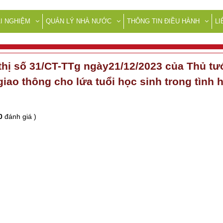
I NGHIỆM
QUẢN LÝ NHÀ NƯỚC
THÔNG TIN ĐIỀU HÀNH
LI
ỉ thị số 31/CT-TTg ngày21/12/2023 của Thủ 
giao thông cho lứa tuổi học sinh trong tình 
0
đánh giá )